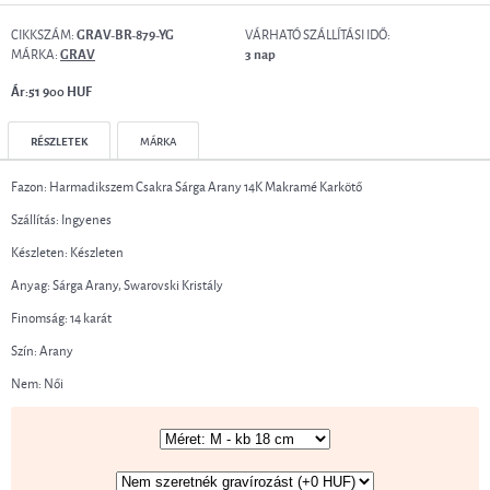
CIKKSZÁM:
VÁRHATÓ SZÁLLÍTÁSI IDŐ:
GRAV-BR-879-YG
MÁRKA:
GRAV
3 nap
Ár:51 900 HUF
RÉSZLETEK
MÁRKA
Fazon: Harmadikszem Csakra Sárga Arany 14K Makramé Karkötő
Szállítás: Ingyenes
Készleten: Készleten
Anyag: Sárga Arany, Swarovski Kristály
Finomság: 14 karát
Szín: Arany
Nem: Női