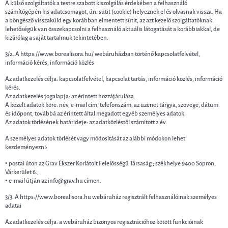
A külső szolgáltatók a testre szabott kiszolgálás érdekében a felhasználó
számítógépén kis adatcsomagot, ún. sütit (cookie) helyeznek el és olvasnak vissza. Ha
a böngésző visszaküld egy korábban elmentett sütit, az azt kezelő szolgáltatóknak
lehetőségük van összekapcsolni a felhasználó aktuális látogatását a korábbiakkal, de
kizárólag a saját tartalmuk tekintetében.
3/2. A https://www.borealisora.hu/ webáruházban történő kapcsolatfelvétel,
információ kérés, információ közlés
Az adatkezelés célja: kapcsolatfelvétel, kapcsolat tartás, információ közlés, információ
kérés.
Az adatkezelés jogalapja: az érintett hozzájárulása.
A kezelt adatok köre: név, e-mail cím, telefonszám, az üzenet tárgya, szövege, dátum
és időpont, továbbá az érintett által megadott egyéb személyes adatok.
Az adatok törlésének határideje: az adatközléstől számított 2 év.
A személyes adatok törlését vagy módosítását az alábbi módokon lehet
kezdeményezni:
• postai úton az Grav Ékszer Korlátolt Felelősségű Társaság ; székhelye 9400 Sopron,
Várkerület 6.,
• e-mail útján az info@grav.hu címen.
3/3. A https://www.borealisora.hu webáruház regisztrált felhasználóinak személyes
adatai
Az adatkezelés célja: a webáruház bizonyos regisztrációhoz kötött funkcióinak