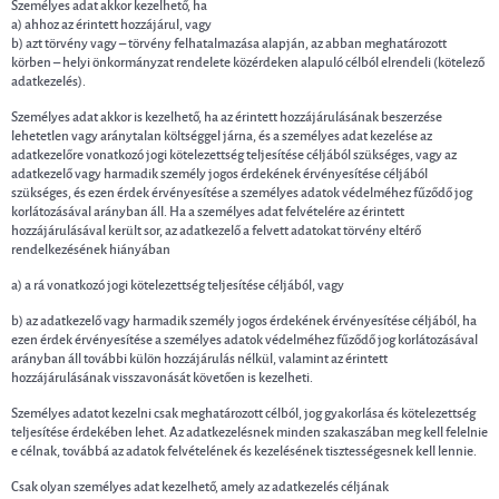
Személyes adat akkor kezelhető, ha
a) ahhoz az érintett hozzájárul, vagy
b) azt törvény vagy – törvény felhatalmazása alapján, az abban meghatározott
körben – helyi önkormányzat rendelete közérdeken alapuló célból elrendeli (kötelező
adatkezelés).
Személyes adat akkor is kezelhető, ha az érintett hozzájárulásának beszerzése
lehetetlen vagy aránytalan költséggel járna, és a személyes adat kezelése az
adatkezelőre vonatkozó jogi kötelezettség teljesítése céljából szükséges, vagy az
adatkezelő vagy harmadik személy jogos érdekének érvényesítése céljából
szükséges, és ezen érdek érvényesítése a személyes adatok védelméhez fűződő jog
korlátozásával arányban áll. Ha a személyes adat felvételére az érintett
hozzájárulásával került sor, az adatkezelő a felvett adatokat törvény eltérő
rendelkezésének hiányában
a) a rá vonatkozó jogi kötelezettség teljesítése céljából, vagy
b) az adatkezelő vagy harmadik személy jogos érdekének érvényesítése céljából, ha
ezen érdek érvényesítése a személyes adatok védelméhez fűződő jog korlátozásával
arányban áll további külön hozzájárulás nélkül, valamint az érintett
hozzájárulásának visszavonását követően is kezelheti.
Személyes adatot kezelni csak meghatározott célból, jog gyakorlása és kötelezettség
teljesítése érdekében lehet. Az adatkezelésnek minden szakaszában meg kell felelnie
e célnak, továbbá az adatok felvételének és kezelésének tisztességesnek kell lennie.
Csak olyan személyes adat kezelhető, amely az adatkezelés céljának