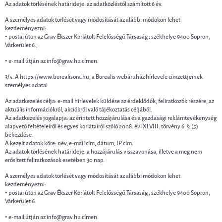
Az adatok törlésének határideje: az adatközléstől számított 6 év.
A személyes adatok törlését vagy módosítását az alábbi módokon lehet
kezdeményezni:
• postai úton az Grav Ékszer Korlátolt Felelősségű Társaság ; székhelye 9400 Sopron,
Várkerület 6.,
• e-mail útján az info@grav.hu címen.
3/5. A https://www.borealisora.hu, a Borealis webáruház hírlevele címzettjeinek
személyes adatai
Az adatkezelés célja: e-mail hírlevelek küldése az érdeklődők, feliratkozók részére, az
aktuális információkról, akciókról való tájékoztatás céljából.
Az adatkezelés jogalapja: az érintett hozzájárulása és a gazdasági reklámtevékenység
alapvető feltételeiről és egyes korlátairól szóló 2008. évi XLVIII. törvény 6. § (5)
bekezdése.
A kezelt adatok köre: név, e-mail cím, dátum, IP cím.
Az adatok törlésének határideje: a hozzájárulás visszavonása, illetve a meg nem
erősített feliratkozások esetében 30 nap.
A személyes adatok törlését vagy módosítását az alábbi módokon lehet
kezdeményezni:
• postai úton az Grav Ékszer Korlátolt Felelősségű Társaság ; székhelye 9400 Sopron,
Várkerület 6.
• e-mail útján az info@grav.hu címen.