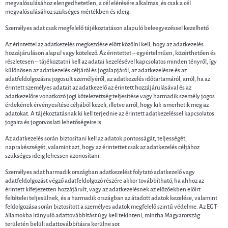
megvalósulásához elengedhetetlen, a cél elérésére alkalmas, és csak a cél
megvalósulásához szükséges mértékben és ideig.
Személyes adat csak megfelelő tájékoztatáson alapuló beleegyezéssel kezelhető.
Az érintettel az adatkezelés megkezdése előtt közölni kell, hogy az adatkezelés
hozzájáruláson alapul vagy kötelező. Az érintettet – egyértelműen, közérthetően és
részletesen – tájékoztatni kell az adatai kezelésével kapcsolatos minden tényről, így
különösen az adatkezelés céljáról és jogalapjáról, az adatkezelésre és az
adatfeldolgozásra jogosult személyéről, az adatkezelés időtartamáról, arról, ha az
érintett személyes adatait az adatkezelő az érintett hozzájárulásával és az
adatkezelőre vonatkozó jogi kötelezettség teljesítése vagy harmadik személy jogos
érdekének érvényesítése céljából kezeli, illetve arról, hogy kik ismerhetik meg az
adatokat. A tájékoztatásnak ki kell terjednie az érintett adatkezeléssel kapcsolatos
jogaira és jogorvoslati lehetőségeire is.
Az adatkezelés során biztosítani kell az adatok pontosságát, teljességét,
naprakészségét, valamint azt, hogy az érintettet csak az adatkezelés céljához
szükséges ideig lehessen azonosítani.
Személyes adat harmadik országban adatkezelést folytató adatkezelő vagy
adatfeldolgozást végző adatfeldolgozó részére akkor továbbítható, ha ahhoz az
érintett kifejezetten hozzájárult, vagy az adatkezelésnek az előzőekben előírt
feltételei teljesülnek, és a harmadik országban az átadott adatok kezelése, valamint
feldolgozása során biztosított a személyes adatok megfelelő szintű védelme. Az EGT-
államokba irányuló adattovábbítást úgy kell tekinteni, mintha Magyarország
területén belüli adattovábbításra kerülne sor.