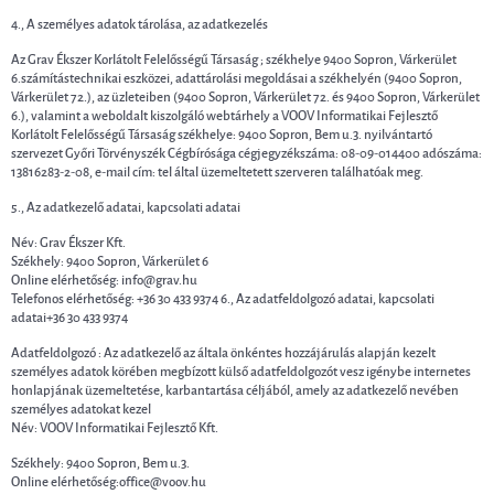
4., A személyes adatok tárolása, az adatkezelés
Az Grav Ékszer Korlátolt Felelősségű Társaság ; székhelye 9400 Sopron, Várkerület
6.számítástechnikai eszközei, adattárolási megoldásai a székhelyén (9400 Sopron,
Várkerület 72.), az üzleteiben (9400 Sopron, Várkerület 72. és 9400 Sopron, Várkerület
6.), valamint a weboldalt kiszolgáló webtárhely a VOOV Informatikai Fejlesztő
Korlátolt Felelősségű Társaság székhelye: 9400 Sopron, Bem u.3. nyilvántartó
szervezet Győri Törvényszék Cégbírósága cégjegyzékszáma: 08-09-014400 adószáma:
13816283-2-08, e-mail cím: tel által üzemeltetett szerveren találhatóak meg.
5., Az adatkezelő adatai, kapcsolati adatai
Név: Grav Ékszer Kft.
Székhely: 9400 Sopron, Várkerület 6
Online elérhetőség: info@grav.hu
Telefonos elérhetőség: +36 30 433 9374 6., Az adatfeldolgozó adatai, kapcsolati
adatai+36 30 433 9374
Adatfeldolgozó : Az adatkezelő az általa önkéntes hozzájárulás alapján kezelt
személyes adatok körében megbízott külső adatfeldolgozót vesz igénybe internetes
honlapjának üzemeltetése, karbantartása céljából, amely az adatkezelő nevében
személyes adatokat kezel
Név: VOOV Informatikai Fejlesztő Kft.
Székhely: 9400 Sopron, Bem u.3.
Online elérhetőség:office@voov.hu