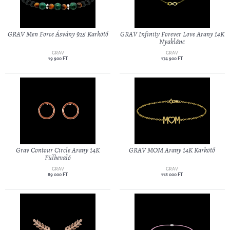
GRAV Men Force Ásvány 925 Karkötő
GRAV Infinity Forever Love Arany 14K
Nyaklánc
GRAV
GRAV
19 900 FT
174 900 FT
Grav Contour Circle Arany 14K
GRAV MOM Arany 14K Karkötő
Fülbevaló
GRAV
GRAV
89 000 FT
118 000 FT