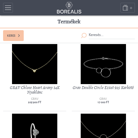
0
Termékek
KERES
GRAV Chloee Heart Arany 14K
Grav Double Circle Ezüst 925 Karkötő
Nyaklánc
GRAV
GRAV
205 900 FT
17 000 FT