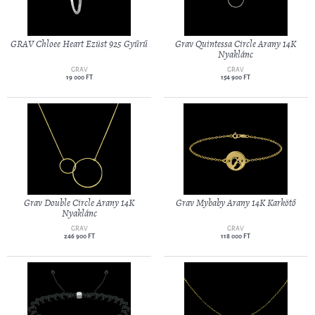
GRAV Chloee Heart Ezüst 925 Gyűrű
Grav Quintessa Circle Arany 14K
Nyaklánc
GRAV
GRAV
19 000 FT
154 900 FT
Grav Double Circle Arany 14K
Grav Mybaby Arany 14K Karkötő
Nyaklánc
GRAV
GRAV
246 900 FT
118 000 FT