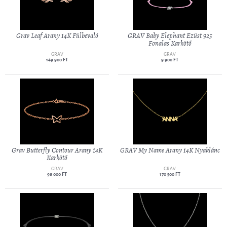
Grav Leaf Arany 14K Fülbevaló
GRAV Baby Elephant Ezüst 925
Fonalas Karkötő
GRAV
GRAV
149 900 FT
9 900 FT
Grav Butterfly Contour Arany 14K
GRAV My Name Arany 14K Nyaklánc
Karkötő
GRAV
GRAV
98 000 FT
170 500 FT