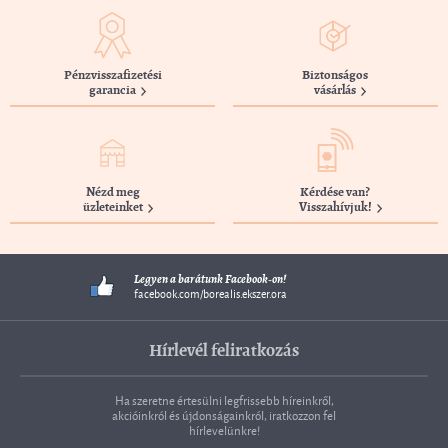
Pénzvisszafizetési
Biztonságos
garancia
vásárlás
Nézd meg
Kérdése van?
üzleteinket
Visszahívjuk!
Legyen a barátunk Facebook-on!
facebook.com/borealis.ekszer.ora
Hírlevél feliratkozás
Ha szeretne értesülni legfrissebb híreinkről,
akcióinkról és újdonságainkról, iratkozzon fel
hírlevelünkre!