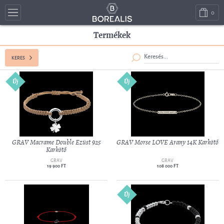
0
Termékek
KERES
Új
Új
GRAV Macrame Double Ezüst 925
GRAV Morse LOVE Arany 14K Karkötő
Karkötő
GRAV
GRAV
19 900 FT
108 000 FT
Új