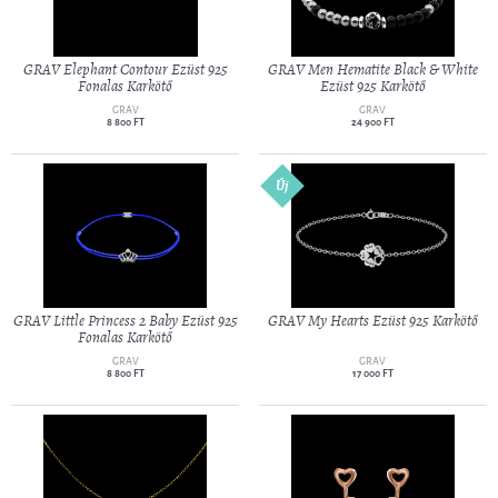
GRAV Elephant Contour Ezüst 925
GRAV Men Hematite Black & White
Fonalas Karkötő
Ezüst 925 Karkötő
GRAV
GRAV
8 800 FT
24 900 FT
Új
GRAV Little Princess 2 Baby Ezüst 925
GRAV My Hearts Ezüst 925 Karkötő
Fonalas Karkötő
GRAV
GRAV
8 800 FT
17 000 FT